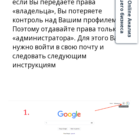
Вашего бизнеса
если
Вы
передаете
права
Online Анализ
«
владельца
», Вы
потеряете
контроль
над Вашим
профилем.
Поэтому
отдавайте
права
только
«
администратора
».
Для
этого
Вам
нужно
войти
в
свою
почту
и
следовать
следующим
инструкциям