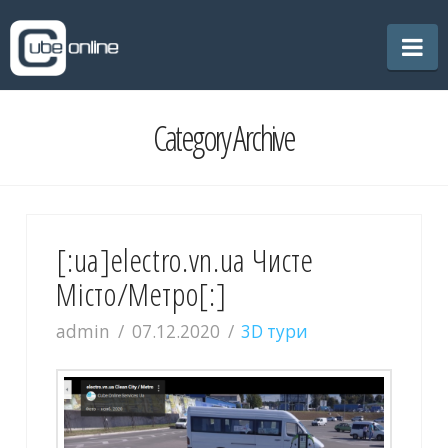
CubeOnline
Na
Category Archive
[:ua]electro.vn.ua Чисте
Місто/Метро[:]
admin
07.12.2020
3D тури