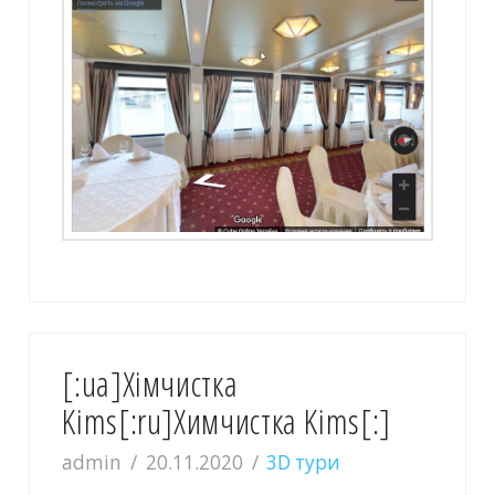
[:ua]Хiмчистка
Kims[:ru]Химчистка Kims[:]
admin
20.11.2020
3D тури