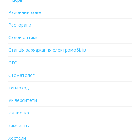
Районный совет
Ресторани
Салон оптики
Станція заряджання електромобілів
СТО
Стоматології
теплоход
Університети
хiмчистка
химчистка
Хостели