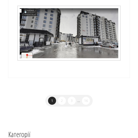
1
2
3
...
16
Категорії