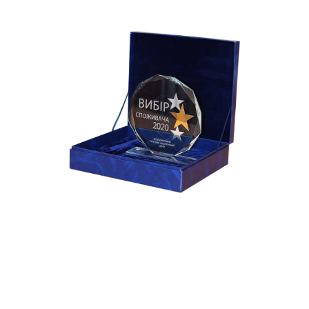
Street View
Google Cертифiковано