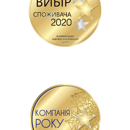
93555
Опубліковано панорам