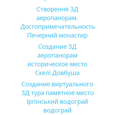
Створення 3Д
аеропанорам.
Достопримечательность
Печерний монастир
Создание
3Д
аеропанорам
историческое
место
Скелі Довбуша
Создание
виртуального
3Д
тура
памятное
место
Iрпінський водограй
водограй