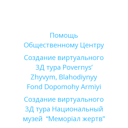
Помощь
Общественном
у
Центру
Создание
виртуального
3Д
тура
Povernys’
Zhyvym, Blahodiynyy
Fond Dopomohy Armiyi
Создание
виртуального
3Д
тура
Национальный
музей
“Меморіал жертв”