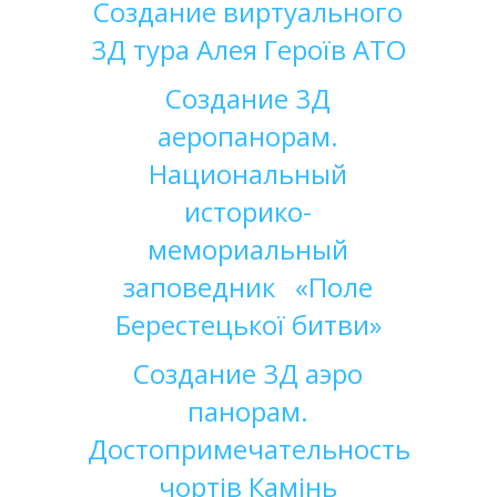
Создание
виртуального
3Д
тура
Алея Героїв АТО
Создание
3Д
аеропанорам
.
Национальный
историко-
мемориальный
заповедник
«Поле
Берестецької битви»
Создание
3Д
аэро
панорам.
Достопримечательность
чортів Камінь